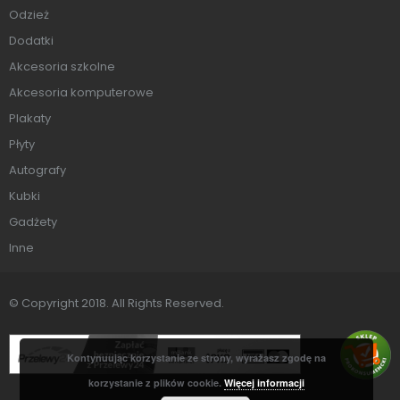
Odzież
Dodatki
Akcesoria szkolne
Akcesoria komputerowe
Plakaty
Płyty
Autografy
Kubki
Gadżety
Inne
© Copyright 2018. All Rights Reserved.
Kontynuując korzystanie ze strony, wyrażasz zgodę na
korzystanie z plików cookie.
Więcej informacji