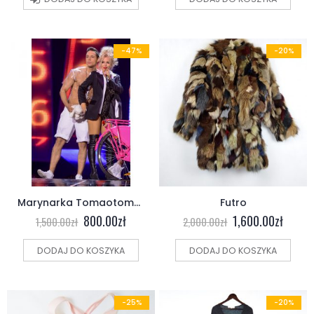
-47%
-20%
Marynarka Tomaotomo z ustami Dody
Futro
800.00
zł
1,600.00
zł
1,500.00
zł
2,000.00
zł
DODAJ DO KOSZYKA
DODAJ DO KOSZYKA
-25%
-20%