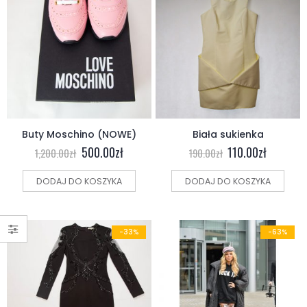
Buty Moschino (NOWE)
Biała sukienka
500.00
zł
110.00
zł
1,200.00
zł
190.00
zł
DODAJ DO KOSZYKA
DODAJ DO KOSZYKA
-33%
-63%