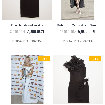
Ellie Saab sukienka
Balmain Campbell Over the Knee Boot (NEW)
2,000.00
zł
6,000.00
zł
3,000.00
zł
16,000.00
zł
DODAJ DO KOSZYKA
DODAJ DO KOSZYKA
-38%
-33%