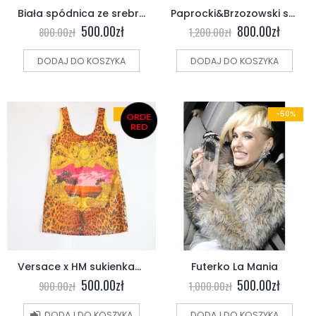
Biała spódnica ze srebrnym pasem
Paprocki&Brzozowski sukienka
500.00
zł
800.00
zł
800.00
zł
1,200.00
zł
DODAJ DO KOSZYKA
DODAJ DO KOSZYKA
-44%
-50%
Versace x HM sukienka/tunika
Futerko La Mania
500.00
zł
500.00
zł
900.00
zł
1,000.00
zł
DODAJ DO KOSZYKA
DODAJ DO KOSZYKA