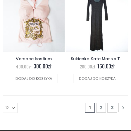
Versace kostium
Sukienka Kate Moss x TopShop
300.00
zł
160.00
zł
400.00
zł
200.00
zł
DODAJ DO KOSZYKA
DODAJ DO KOSZYKA
1
2
3