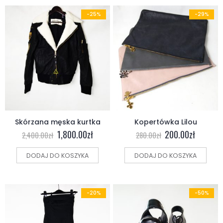
-25%
-29%
Skórzana męska kurtka
Kopertówka Lilou
1,800.00
zł
200.00
zł
2,400.00
zł
280.00
zł
DODAJ DO KOSZYKA
DODAJ DO KOSZYKA
-20%
-50%