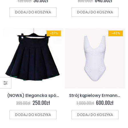
139.00
zł
800.00
zł
DODAJ DO KOSZYKA
DODAJ DO KOSZYKA
-37%
-40%
(NOWA) Elegancka spódnica Viola Piekut
Strój kąpielowy Ermanno Scervino
250.00
zł
600.00
zł
399.00
zł
1,000.00
zł
DODAJ DO KOSZYKA
DODAJ DO KOSZYKA