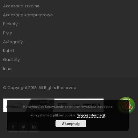
Akcesoria szkolne
Akcesoria komputerowe
Plakaty
Płyty
Autografy
Kubki
Gadżety
Inne
© Copyright 2018. All Rights Reserved.
Kontynuując korzystanie ze strony, wyrażasz zgodę na
korzystanie z plików cookie.
Więcej informacji
Akceptuję