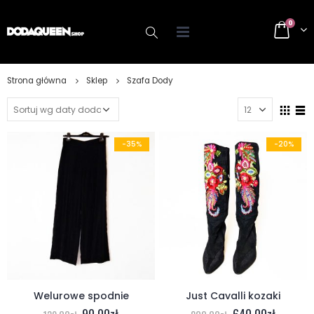
0
Strona główna
Sklep
Szafa Dody
-35%
-20%
Welurowe spodnie
Just Cavalli kozaki
90.00
zł
640.00
zł