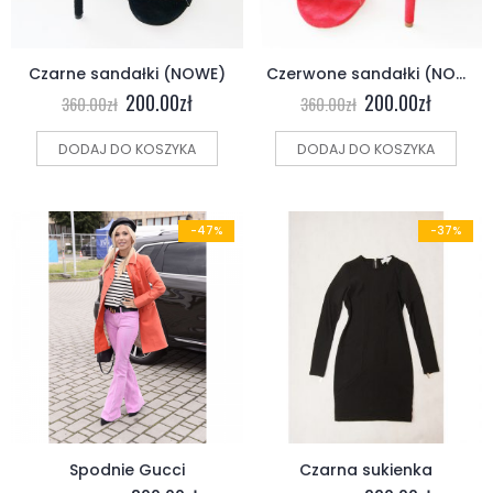
Czarne sandałki (NOWE)
Czerwone sandałki (NOWE)
200.00
zł
200.00
zł
360.00
zł
360.00
zł
DODAJ DO KOSZYKA
DODAJ DO KOSZYKA
-47%
-37%
Spodnie Gucci
Czarna sukienka