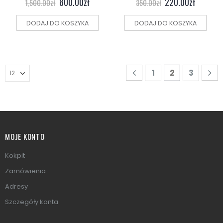
800.00
zł
220.00
zł
1,500.00
zł
350.00
zł
DODAJ DO KOSZYKA
DODAJ DO KOSZYKA
1
2
3
MOJE KONTO
Kokpit
Zamówienia
Adresy
Szczegóły konta