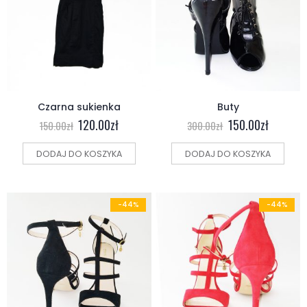
Czarna sukienka
Buty
120.00
zł
150.00
zł
150.00
zł
300.00
zł
DODAJ DO KOSZYKA
DODAJ DO KOSZYKA
-44%
-44%