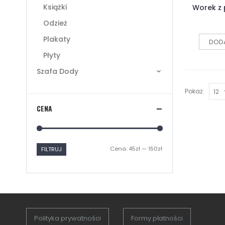
Książki
Odzież
Plakaty
DODA
Płyty
Szafa Dody
Pokaż:
CENA
Cena:
45zł
—
150zł
FILTRUJ
Polityka prywatności
Formy płatności