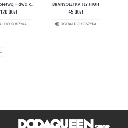
Worek z płetwą – dwa kolory
BRANSOLETKA FLY HIGH
120.00
zł
45.00
zł
J DO KOSZYKA
DODAJ DO KOSZYKA