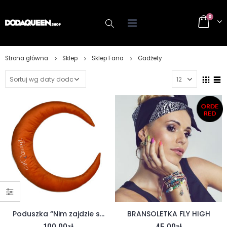
0
Strona główna
Sklep
Sklep Fana
Gadżety
Poduszka “Nim zajdzie słońce”
BRANSOLETKA FLY HIGH
100.00
zł
45.00
zł