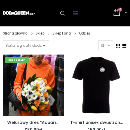
0
Strona główna
Sklep
Sklep Fana
Odzież
BESTSELLER
Welurowy dres “Aquaria”
T-shirt unisex dwustronna “podium”
650.00
zł
150.00
zł