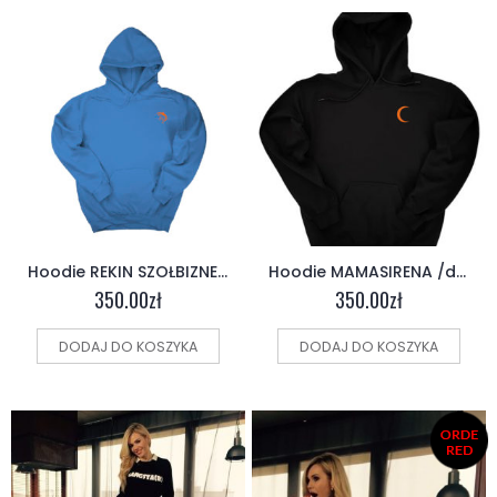
Hoodie REKIN SZOŁBIZNESU /dwustronna/ niebieska
Hoodie MAMASIRENA /dwustronna/ czarna
350.00
zł
350.00
zł
DODAJ DO KOSZYKA
DODAJ DO KOSZYKA