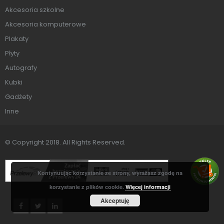
Akcesoria szkolne
Akcesoria komputerowe
Plakaty
Płyty
Autografy
Kubki
Gadżety
Inne
© Copyright 2018. All Rights Reserved.
Kontynuując korzystanie ze strony, wyrażasz zgodę na
korzystanie z plików cookie.
Więcej informacji
Akceptuję