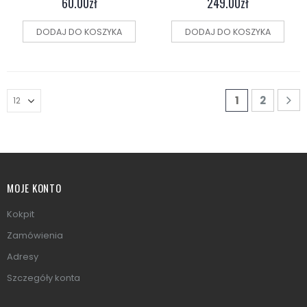
60.00
zł
249.00
zł
DODAJ DO KOSZYKA
DODAJ DO KOSZYKA
1
2
MOJE KONTO
Kokpit
Zamówienia
Adresy
Szczegóły konta