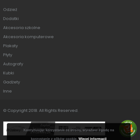
Odzież
Dodatki
Akcesoria szkolne
Akcesoria komputerowe
Plakaty
Płyty
Autografy
Kubki
Gadżety
Inne
© Copyright 2018. All Rights Reserved.
Kontynuując korzystanie ze strony, wyrażasz zgodę na
korzystanie z plików cookie.
Więcej informacji