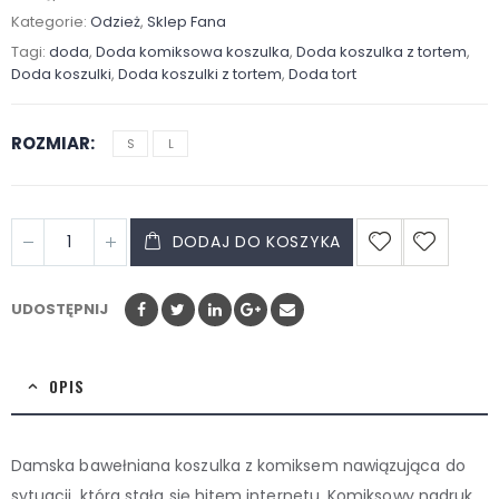
Kategorie:
Odzież
,
Sklep Fana
Tagi:
doda
,
Doda komiksowa koszulka
,
Doda koszulka z tortem
,
Doda koszulki
,
Doda koszulki z tortem
,
Doda tort
ROZMIAR
S
L
DODAJ DO KOSZYKA
UDOSTĘPNIJ
OPIS
Damska bawełniana koszulka z komiksem nawiązująca do
sytuacji, która stała się hitem internetu. Komiksowy nadruk