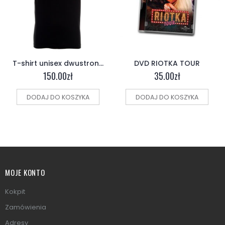
T-shirt unisex dwustronna “podium”
DVD RIOTKA TOUR
150.00
zł
35.00
zł
DODAJ DO KOSZYKA
DODAJ DO KOSZYKA
MOJE KONTO
Kokpit
Zamówienia
Adresy