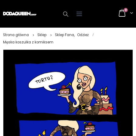
0
Strona główna
Sklep
Sklep Fana
,
Odzież
Męska koszulka z komiksem