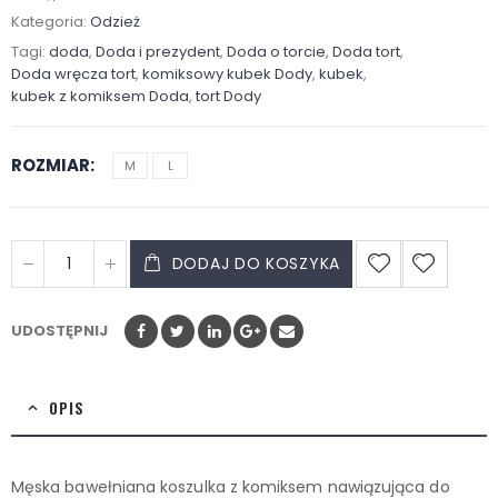
Kategoria:
Odzież
Tagi:
doda
,
Doda i prezydent
,
Doda o torcie
,
Doda tort
,
Doda wręcza tort
,
komiksowy kubek Dody
,
kubek
,
kubek z komiksem Doda
,
tort Dody
ROZMIAR
M
L
DODAJ DO KOSZYKA
UDOSTĘPNIJ
OPIS
Męska bawełniana koszulka z komiksem nawiązująca do