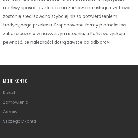
możliwy sposób, dzięki czemu zamówiona usługa czy towar
zostanie zrealizowana szybciej niż za potwierdzeniem
tradycyjnego przelewu. Proponowane formy płatności są
zabezpieczone w najwyższym stopniu, a Państwo zyskują
pewność, że należności dotrą zawsze do odbiorcy.
MOJE KONTO
Kokpit
Zamówienia
Adresy
Szczegóły konta