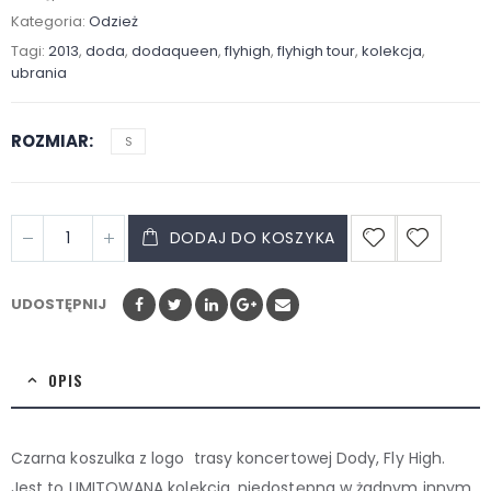
Kategoria:
Odzież
Tagi:
2013
,
doda
,
dodaqueen
,
flyhigh
,
flyhigh tour
,
kolekcja
,
ubrania
ROZMIAR
S
DODAJ DO KOSZYKA
UDOSTĘPNIJ
OPIS
Czarna koszulka z logo trasy koncertowej Dody, Fly High.
Jest to LIMITOWANA kolekcja, niedostępna w żadnym innym