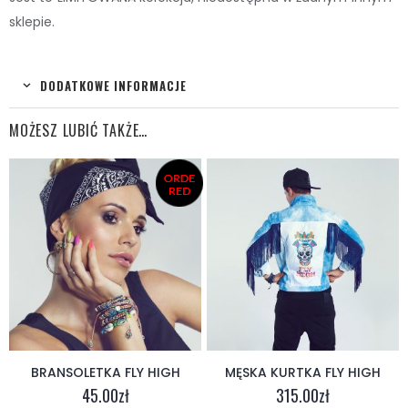
sklepie.
DODATKOWE INFORMACJE
MOŻESZ LUBIĆ TAKŻE…
NSOLETKA FLY HIGH
MĘSKA KURTKA FLY HIGH
45.00
zł
315.00
zł