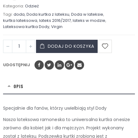
Kategoria:
Odzież
Tagi:
doda
,
Doda kurtka z lateksu
,
Doda w lateksie
,
kurtka lateksowa
,
lateks 2016/2017
,
lateks w modzie
,
Lateksowa kurtka Dody
,
Virgin
DODAJ DO KOSZYKA
UDOSTĘPNIJ
OPIS
Specjalnie dla fanów, którzy uwielbiają styl Dody
Nasza lateksowa ramoneska to uniwersalna kurtka onesize
zarówno dla kobiet jak i dla mężczyzn. Projekt wykonany
został z lateksu. Podszewka kurtki zrobiona jest z