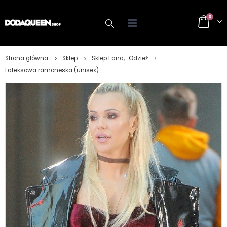
0
Strona główna
Sklep
Sklep Fana
,
Odzież
Lateksowa ramoneska (unisex)