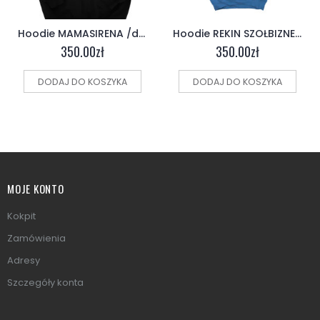
Hoodie MAMASIRENA /dwustronna/ czarna
Hoodie REKIN SZOŁBIZNESU /dwustronna/ niebieska
350.00
zł
350.00
zł
DODAJ DO KOSZYKA
DODAJ DO KOSZYKA
MOJE KONTO
Kokpit
Zamówienia
Adresy
Szczegóły konta