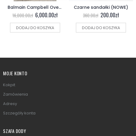
Balmain Campbell Over the Knee Boot (NEW)
Czarne sandałki (NOWE)
6,000.00
zł
200.00
zł
16,000.00
zł
360.00
zł
DODAJ DO KOSZYKA
DODAJ DO KOSZYKA
MOJE KONTO
Kokpit
Zamówienia
Adresy
Szczegóły konta
SZAFA DODY