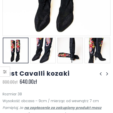
Just Cavalli kozaki
640.00
zł
800.00
zł
Rozmiar 38
Wysokość obcasa – 9cm / mierząc od wewnątrz 7 cm
Pamiętaj, że
na zapłacenie za zakupiony produkt masz