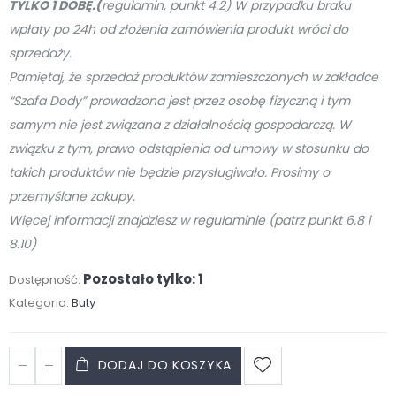
TYLKO 1 DOBĘ.
(
regulamin, punkt 4.2)
W przypadku braku
wpłaty po 24h od złożenia zamówienia produkt wróci do
sprzedaży.
Pamiętaj, że sprzedaż produktów zamieszczonych w zakładce
“Szafa Dody” prowadzona jest przez osobę
fizyczną i tym
samym nie jest związana z działalnością gospodarczą. W
związku z tym, prawo odstąpienia od umowy w stosunku do
takich produktów nie będzie przysługiwało. Prosimy o
przemyślane zakupy.
Więcej informacji znajdziesz w regulaminie (patrz punkt 6.8 i
8.10)
Pozostało tylko: 1
Dostępność:
Kategoria:
Buty
DODAJ DO KOSZYKA