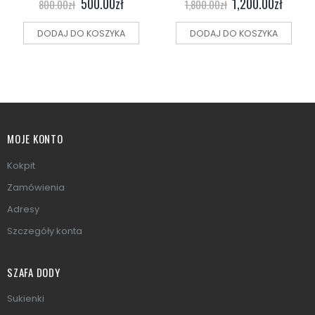
500.00
zł
1,200.00
zł
800.00
zł
1,800.00
zł
DODAJ DO KOSZYKA
DODAJ DO KOSZYKA
MOJE KONTO
Kokpit
Zamówienia
Adresy
Szczegóły konta
SZAFA DODY
Sukienki