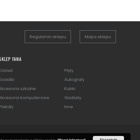
Regulamin sklepu
Mapa sklepu
SKLEP FANA
Odzież
Płyty
Dodatki
Autografy
Akcesoria szkolne
Kubki
Akcesoria komputerowe
Gadżety
Plakaty
Inne
Akceptuję
dę na korzystanie z plików cookie.
Więcej informacji