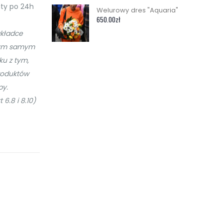
ty po 24h
Welurowy dres "Aquaria"
650.00
zł
akładce
 tym samym
ku z tym,
roduktów
py.
6.8 i 8.10)