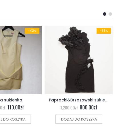
-42%
-33%
ła sukienka
Paprocki&Brzozowski sukienka
110.00
zł
800.00
zł
00
zł
1,200.00
zł
J DO KOSZYKA
DODAJ DO KOSZYKA