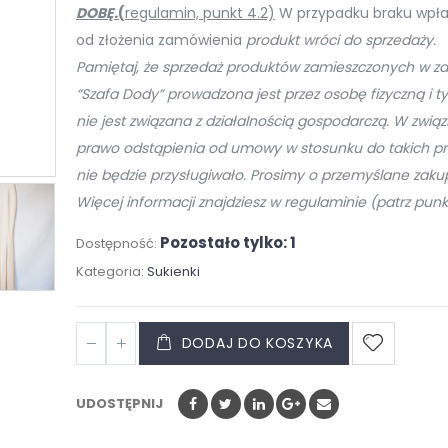
DOBĘ.
(
regulamin, punkt 4.2)
W przypadku braku wpła
od złożenia zamówienia
produkt wróci do sprzedaży.
Pamiętaj, że sprzedaż produktów zamieszczonych w z
“Szafa Dody” prowadzona jest przez osobę
fizyczną i
nie jest związana z działalnością gospodarczą. W związ
prawo odstąpienia od umowy w stosunku do takich p
nie będzie przysługiwało. Prosimy o przemyślane zaku
Więcej informacji znajdziesz w regulaminie (patrz punkt 
Pozostało tylko: 1
Dostępność:
Kategoria:
Sukienki
DODAJ DO KOSZYKA
UDOSTĘPNIJ