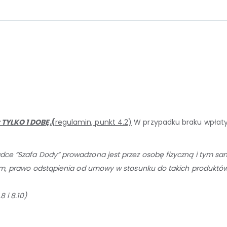
 TYLKO 1 DOBĘ.
(
regulamin, punkt 4.2)
W przypadku braku wpłaty
adce “Szafa Dody” prowadzona jest przez osobę
fizyczną i tym s
 tym, prawo odstąpienia od umowy w stosunku do takich produktów
 i 8.10)