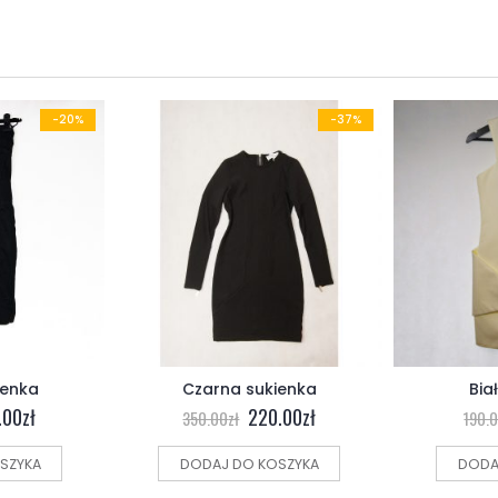
-20%
-37%
ienka
Czarna sukienka
Bia
.00
zł
220.00
zł
350.00
zł
190.
SZYKA
DODAJ DO KOSZYKA
DODA