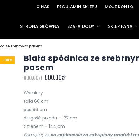
O NAS
REGULAMIN SKLEPU
MOJE KONTO
STRONA GŁÓWNA
SZAFA DODY
SKLEP FANA
ica ze srebrnym pasem
Biała spódnica ze srebrn
-38%
pasem
500.00
zł
800.00
zł
Wymiary:
talia 60 cm
pas 86 cm
długość przodu – 122 cm
z trenem – 144 cm
Pamiętaj, że
na zapłacenie za zakupiony produkt ma