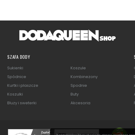
SZAFA DODY
Sukienki
Koszule
Spódnice
Kombinezony
Kurtki i plaszcze
Spodnie
Koszulki
Buty
Bluzy i sweterki
Akcesoria
Kontynuując korzystanie ze strony, wyrażasz zgo