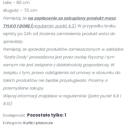
talia – 80 cm
długość – 70 cm
Pamiętaj, że
na zapłacenie za zakupiony produkt masz
TYLKO 1 DOBĘ.
(
regulamin, punkt 4.2)
W przypadku braku
wpłaty po 24h od złożenia zamówienia
produkt wróci do
sprzedaży.
Pamiętaj, że sprzedaż produktów zamieszczonych w zakładce
“Szafa Dody” prowadzona jest przez osobę
fizyczną i tym
samym nie jest związana z działalnością gospodarczą. W
związku z tym, prawo odstąpienia od umowy w stosunku do
takich produktów nie będzie przysługiwało. Prosimy o
przemyślane zakupy.
Więcej informacji znajdziesz w regulaminie (patrz punkt 6.8 i
8.10)
Pozostało tylko: 1
Dostępność:
Kategoria:
Kurtki i plaszcze