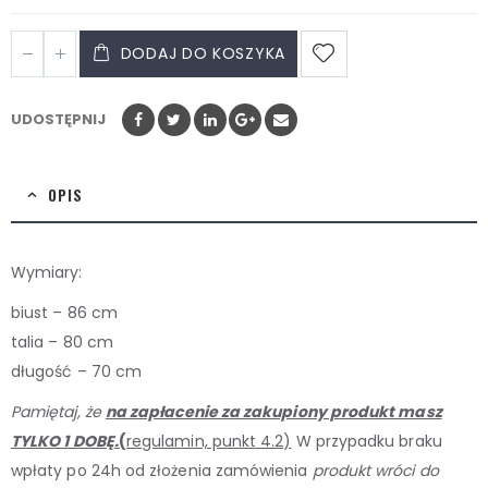
DODAJ DO KOSZYKA
UDOSTĘPNIJ
OPIS
Wymiary:
biust – 86 cm
talia – 80 cm
długość – 70 cm
Pamiętaj, że
na zapłacenie za zakupiony produkt masz
TYLKO 1 DOBĘ.
(
regulamin, punkt 4.2)
W przypadku braku
wpłaty po 24h od złożenia zamówienia
produkt wróci do