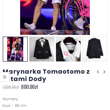
Marynarka Tomaotomo z
ustami Dody
800.00
zł
1,500.00
zł
Wymiary:
biust – 86 cm