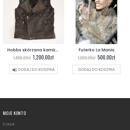
Hobbs skórzana kamizelka
Futerko La Mania
Futro
0
zł
500.00
zł
1,600.00
1,000.00
zł
2,000.00
zł
YKA
DODAJ DO KOSZYKA
DODAJ DO KOSZYKA
MOJE KONTO
Kokpit