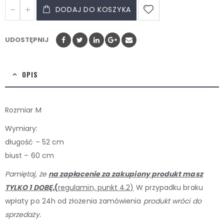
DODAJ DO KOSZYKA
UDOSTĘPNIJ
OPIS
Rozmiar M
Wymiary:
długość – 52 cm
biust – 60 cm
Pamiętaj, że
na zapłacenie za zakupiony produkt masz
TYLKO 1 DOBĘ.
(
regulamin, punkt 4.2)
W przypadku braku
wpłaty po 24h od złożenia zamówienia
produkt wróci do
sprzedaży.