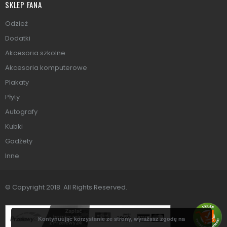
SKLEP FANA
Odzież
Dodatki
Akcesoria szkolne
Akcesoria komputerowe
Plakaty
Płyty
Autografy
Kubki
Gadżety
Inne
© Copyright 2018. All Rights Reserved.
Kontynuując korzystanie ze strony, wyrażasz zgodę na