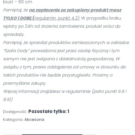
biust – 60 cm
Pamiętaj, że
na zapłacenie za zakupiony produkt masz
TYLKO 1 DOBĘ.
(
regulamin, punkt 4.2)
W przypadku braku
wpłaty po 24h od złożenia zamówienia
produkt wróci do
sprzedaży.
Pamiętaj, że sprzedaż produktów zamieszczonych w zakładce
“Szafa Dody” prowadzona jest przez osobę
fizyczną i tym
samym nie jest związana z działalnością gospodarczą. W
związku z tym, prawo odstąpienia od umowy w stosunku do
takich produktów nie będzie przysługiwało. Prosimy o
przemyślane zakupy.
Więcej informacji znajdziesz w regulaminie (patrz punkt 6.8 i
8.10)
Pozostało tylko: 1
Dostępność:
Kategoria:
Akcesoria