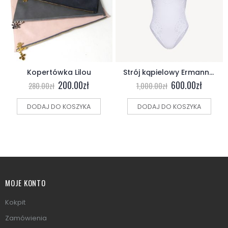
Kopertówka Lilou
Strój kąpielowy Ermanno Scervino
200.00
zł
600.00
zł
280.00
zł
1,000.00
zł
DODAJ DO KOSZYKA
DODAJ DO KOSZYKA
MOJE KONTO
Kokpit
Zamówienia