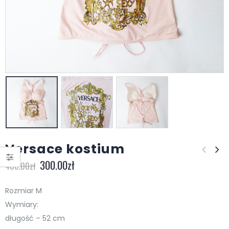
Versace kostium
300.00
zł
400.00
zł
Rozmiar M
Wymiary:
długość – 52 cm