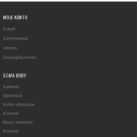
MOJE KONTO
Kokpit
Zamówienia
Adresy
Szczegóły konta
SZAFA DODY
Sukienki
Spódnice
Kurtki i plaszcze
Koszulki
Bluzy i sweterki
Koszule