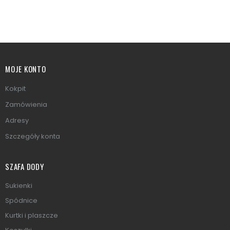
MOJE KONTO
Kokpit
Zamówienia
Adresy
Szczegóły konta
SZAFA DODY
Sukienki
Spódnice
Kurtki i plaszcze