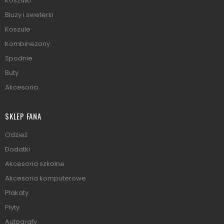
Koszulki
Bluzy i sweterki
Koszule
Kombinezony
Spodnie
Buty
Akcesoria
SKLEP FANA
Odzież
Dodatki
Akcesoria szkolne
Akcesoria komputerowe
Plakaty
Płyty
Autografy