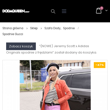
1
Strona główna
Sklep
Szafa Dody
,
Spodnie
Spodnie Gucci
“(NOWE) Jeremy Scott x Adidas
Zobacz koszyk
Originals spodnie z frędzlami” został dodany do koszyka.
-47%