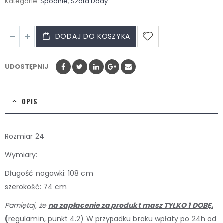
Kategorie:
Spodnie
,
Szafa Dody
DODAJ DO KOSZYKA
UDOSTĘPNIJ
OPIS
Rozmiar 24
Wymiary:
Długość nogawki: 108 cm
szerokość: 74 cm
Pamiętaj, że
na zapłacenie za produkt masz TYLKO 1 DOBĘ.
(
regulamin, punkt 4.2)
W przypadku braku wpłaty po 24h od